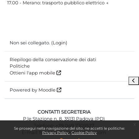
17.00 - Merano: trasporto pubblico elettrico →
Non sei collegato. (
Login
)
Riepilogo della conservazione dei dati
Politiche
Ottieni l'app mobile
Apr
Powered by
Moodle
CONTATTI SEGRETERIA
P.le Stazione n. 8, 35131 Padova (PD)
x
Telefono: +39 049 7309527
Se prosegui nella navigazione del sito, ne accetti le politiche:
E-mail: formazione@aequilibria.com
Privacy Policy
Cookie Policy