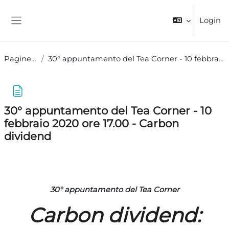
Vai al contenuto principale
Login
Pannello laterale
Pagine del sito
30° appuntamento del Tea Corner - 10 febbraio 2020 ore 17.00 - Carbon dividend
30° appuntamento del Tea Corner - 10
febbraio 2020 ore 17.00 - Carbon
dividend
Aggregazione dei criteri
30° appuntamento del
Tea Corner
Carbon dividend: