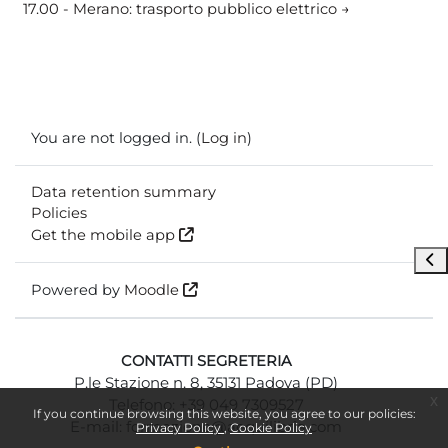
17.00 - Merano: trasporto pubblico elettrico →
You are not logged in. (
Log in
)
Data retention summary
Policies
Get the mobile app
Ope
Powered by
Moodle
CONTATTI SEGRETERIA
P.le Stazione n. 8, 35131 Padova (PD)
x
Telefono: +39 049 7309527
If you continue browsing this website, you agree to our policies:
E-mail: formazione@aequilibria.com
Privacy Policy
Cookie Policy