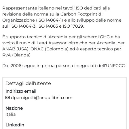
Rappresentante italiano nei tavoli ISO dedicati alla
revisione della norma sulla Carbon Footprint di
Organizzazione (ISO 14064-1) e allo sviluppo delle norme
sull’ISO 14064-3, ISO 14065 e ISO 17029.
È supporto tecnico di Accredia per gli schemi GHG e ha
svolto il ruolo di Lead Assessor, oltre che per Accredia, per
ANAB (USA), ONAC (Colombia) ed è esperto tecnico per
RvA (Olanda)
Dal 2006 segue in prima persona i negoziati dell’UNFCCC
Profilo utente
Blocchi di contenuto principale
Dettagli dell'utente
Indirizzo email
dpernigotti@aequilibria.com
Nazione
Italia
LinkedIn