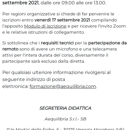
settembre 2021
, dalle ore 09.00 alle ore 13.00.
Per ragioni organizzative si chiede di far pervenire le
iscrizioni entro
venerdì 17 settembre 2021
compilando
l’apposito
Modulo di iscrizione
e per ricevere l'invito Zoom
e le relative istruzioni di collegamento.
Si sottolinea che i
requisiti tecnici
per la
partecipazione da
remoto
sono di avere un microfono e una telecamera
attivi per l'intera durata del corso, diversamente il
partecipante sarà escluso dalla diretta.
Per qualsiasi ulteriore informazione rivolgersi al
seguente indirizzo di posta
elettronica:
formazione@aequilibria.com
.
SEGRETERIA DIDATTICA
Aequilibria
S.r.l.- SB
P.le Martiri delle Foibe, 5 – 30175 Venezia Marghera (VE)