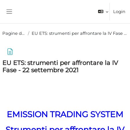
Vai al contenuto principale
Login
Pannello laterale
Pagine del sito
EU ETS: strumenti per affrontare la IV Fase - 22 settembre 2021
EU ETS: strumenti per affrontare la IV
Fase - 22 settembre 2021
Aggregazione dei criteri
EMISSION TRADING SYSTEM
Strumenti per affrontare la IV