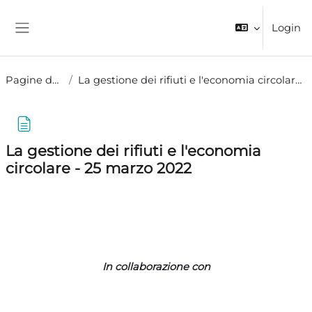
Vai al contenuto principale
Login
Pannello laterale
Pagine del sito
La gestione dei rifiuti e l'economia circolare - 25 marzo 2022
La gestione dei rifiuti e l'economia
circolare - 25 marzo 2022
Aggregazione dei criteri
In collaborazione con