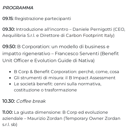
PROGRAMMA
09.15:
Registrazione partecipanti
09.30:
Introduzione all'incontro – Daniele Pernigotti (CEO,
Aequilibria S.r.l. e Direttore di
Carbon Footprint Italy
)
09.5
0:
B Corporation: un modello di business e
impatto rigenerativo – Francesco Serventi (Benefit
Unit Officer e Evolution Guide di Nativa)
B Corp & Benefit Corporation: perché, come, cosa
Gli strumenti di misura: il B Impact Assessment
Le società benefit: cenni sulla normativa,
costituzione o trasformazione
10.30:
Coffee break
11.00:
La giusta dimensione: B Corp ed evoluzione
aziendale –
Maurizio Zordan (Temporary Owner Zordan
s.r.l. sb)