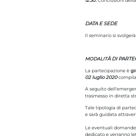
12.30:
Conclusioni della
DATA E SEDE
Il seminario si svolger
MODALIT
À
DI PARTE
La partecipazione è
gr
02 luglio
2020
compila
A seguito dell'emerge
trasmesso in diretta s
Tale tipologia di part
e sarà guidata attraver
Le eventuali domande 
dedicato e verranno lett