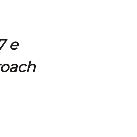
7 e
roach