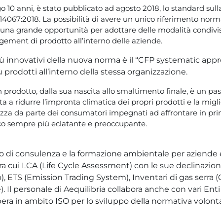
 10 anni, è stato pubblicato ad agosto 2018, lo standard sull
 14067:2018. La possibilità di avere un unico riferimento norm
una grande opportunità per adottare delle modalità condivi
ement di prodotto all’interno delle aziende.
 innovativi della nuova norma è il “CFP systematic approa
 prodotti all’interno della stessa organizzazione.
n prodotto, dalla sua nascita allo smaltimento finale, è un p
a a ridurre l’impronta climatica dei propri prodotti e la migli
zza da parte dei consumatori impegnati ad affrontare in pr
co sempre più eclatante e preoccupante.
io di consulenza e la formazione ambientale per aziende 
 tra cui LCA (Life Cycle Assessment) con le sue declinazio
),
ETS
(Emission Trading System), Inventari di gas serra (
 Il personale di Aequilibria collabora anche con vari En
opera in ambito ISO per lo sviluppo della normativa volonta