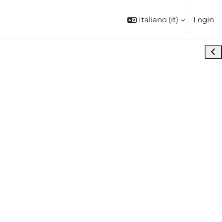
Italiano ‎(it)‎
Login
Apri