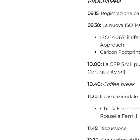
PROGRAMMA
09.15:
Registrazione pa
09.30:
La nuova ISO 140
ISO 14067: il ri
Approach
Carbon Footprint 
10.0
0:
La CFP SA: il p
Certiquality srl)
10.40:
Coffee break
11.20:
Il caso aziendale
Chiesi Farmaceu
Rossella Ferri (
11.45:
Discussione