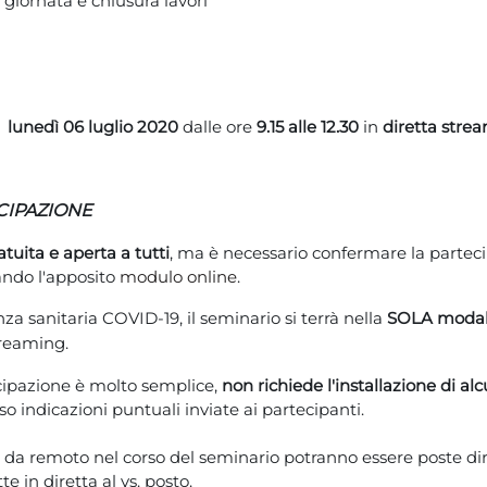
 giornata e chiusura lavori
à
lunedì 06 luglio 2020
dalle ore
9.15 alle 12.30
in
diretta stre
CIPAZIONE
atuita e aperta a tutti
, ma è necessario confermare la partec
ndo l'apposito
modulo online
.
nza sanitaria COVID-19
, il seminario si terrà nella
SOLA modali
treaming.
ecipazione è molto semplice,
non richiede l'installazione di al
so indicazioni puntuali inviate ai partecipanti.
da remoto nel corso del seminario potranno essere poste di
e in diretta al vs. posto.