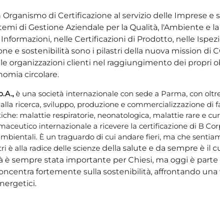
 Organismo di Certificazione al servizio delle Imprese e s
stemi di Gestione Aziendale per la Qualità, l'Ambiente e l
 Informazioni, nelle Certificazioni di Prodotto, nelle Ispezi
ne e sostenibilità sono i pilastri della nuova mission di 
 le organizzazioni clienti nel raggiungimento dei propri ob
nomia circolare.
p.A.,
è una società internazionale con sede a Parma, con oltr
alla ricerca, sviluppo, produzione e commercializzazione di f
che: malattie respiratorie, neonatologica, malattie rare e cure 
aceutico internazionale a ricevere la certificazione di B Cor
 ambientali. È un traguardo di cui andare fieri, ma che sentiamo
ri è alla radice delle scienze
della salute e da sempre è il c
ità è sempre stata importante per Chiesi, ma oggi è parte
 concentra fortemente sulla sostenibilità, affrontando u
nergetici.