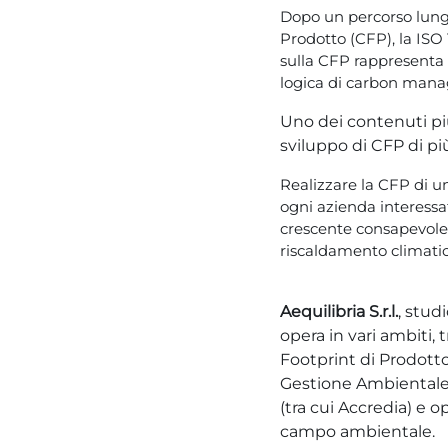
Dopo un percorso lungo
Prodotto (CFP), la ISO
sulla CFP rappresenta 
logica di carbon manag
Uno dei contenuti più
sviluppo di CFP di più
Realizzare la CFP di u
ogni azienda interessat
crescente consapevole
riscaldamento climati
Aequilibria S.r.l.
, stud
opera in vari ambiti,
Footprint di Prodotto
Gestione Ambientale).
(tra cui Accredia) e 
campo ambientale.