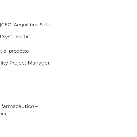
O, Aequilibria S.r.l.)
Il Systematic
t di prodotto
ility Project Manager,
o farmaceutico –
ici)