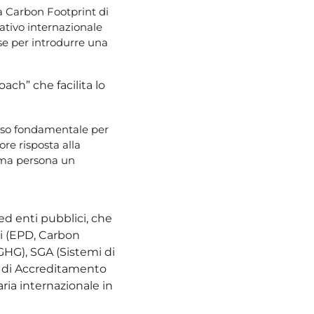
a Carbon Footprint di
ativo internazionale
se per introdurre una
ch” che facilita lo
asso fondamentale per
ore risposta alla
ima persona un
ed enti pubblici, che
ni (EPD, Carbon
GHG), SGA (Sistemi di
ti di Accreditamento
ria internazionale in