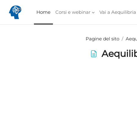
Vai al contenuto principale
Home
Corsi e webinar
Vai a Aequilibria
Pagine del sito
Aequi
Aequilib
Aggregazione dei cri