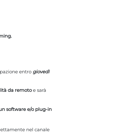
aming.
ipazione entro
gioved
ì
tà da remoto
e sarà
cun software e/o plug-in
rettamente nel canale