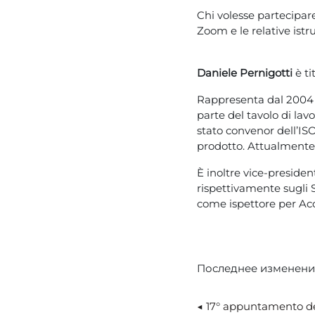
Chi volesse partecipar
Zoom e le relative istru
Daniele Pernigotti
è t
Rappresenta dal 2004 l'I
parte del tavolo di la
stato
convenor
dell’IS
prodotto. Attualmente 
È inoltre vice-preside
rispettivamente sugli 
come ispettore per Acc
Последнее изменение: 
◀︎ 17° appuntamento de