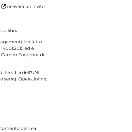
,
riceverà un invito
quilibria.
nagement).
Ha fatto
 14001:2015 ed è
,
Carbon Footprint
di
L1 e GL15 dell'UNI
 serra). Opera, infine,
tamento del Tea 