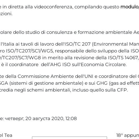
e in diretta alla videoconferenza, compilando questo
modulo
zioni.
itolare dello studio di consulenza e formazione ambientale Ae
talia ai tavoli di lavoro dell'ISO/TC 207 (
Environmental Ma
voro ISO/TC207/SC1/WG5, responsabile dello sviluppo della ISO
O/TC207/SC7/WG8 in merito alla revisione della ISO/TS 14067
è il coordinatore dell’AHG ISO sull'Economia Circolare.
nte della Commissione Ambiente dell'UNI e coordinatore del G
SGA (sistemi di gestione ambientale) e
sui GHG (gas ad effetto
redia negli schemi ambientali, incluso quello sulla CFP.
четверг, 20 августа 2020, 12:08
l Tea 
18° appun