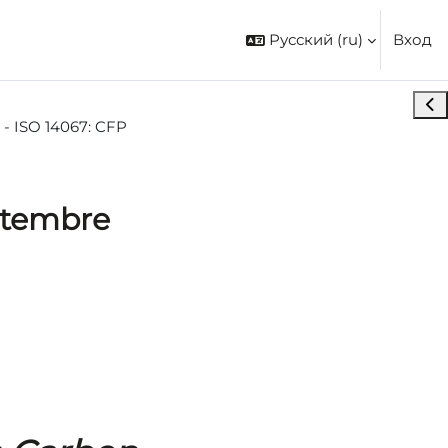
Русский ‎(ru)‎
Вход
Отк
 - ISO 14067: CFP
ttembre