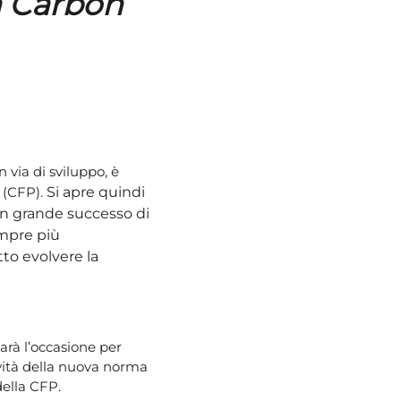
a Carbon
 via di sviluppo, è
 (CFP).
Si apre quindi
un grande successo di
empre più
tto evolvere la
sarà l’occasione per
novità della nuova norma
della CFP.