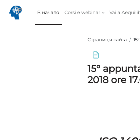
Перейти к основному содержанию
В начало
Corsi e webinar
Vai a Aequili
Страницы сайта
15
15° appunt
2018 ore 17
Требуемые услови