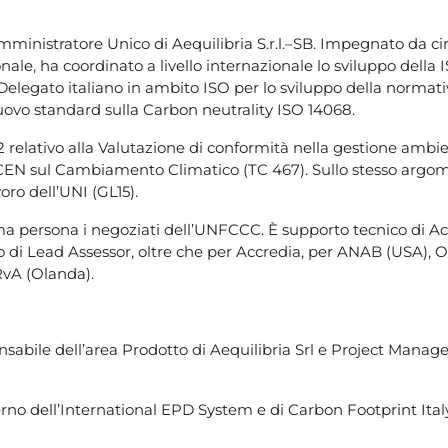
mministratore Unico di Aequilibria S.r.l.–SB. Impegnato da ci
ale, ha coordinato a livello internazionale lo sviluppo della
 Delegato italiano in ambito ISO per lo sviluppo della normat
nuovo standard sulla Carbon neutrality ISO 14068.
 relativo alla Valutazione di conformità nella gestione ambie
CEN sul Cambiamento Climatico (TC 467). Sullo stesso argome
voro dell’UNI (GL15).
a persona i negoziati dell’UNFCCC. È supporto tecnico di Ac
lo di Lead Assessor, oltre che per Accredia, per ANAB (USA)
RvA (Olanda).
sabile dell’area Prodotto di Aequilibria Srl e Project Manage
rno dell’International EPD System e di
Carbon Footprint Ital