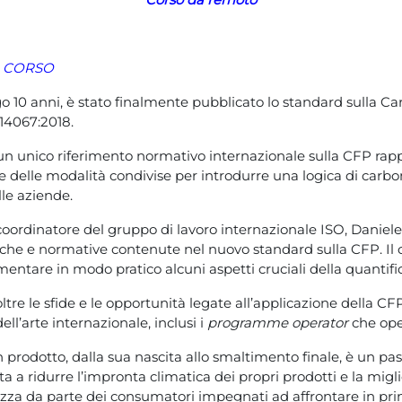
L CORSO
 10 anni, è stato finalmente pubblicato lo standard sulla Ca
 14067:2018.
e un unico riferimento normativo internazionale sulla CFP ra
re delle modalità condivise per introdurre una logica di ca
lle aziende.
 coordinatore del gruppo di lavoro internazionale ISO, Daniele
iche e normative contenute nel nuovo standard sulla CFP. Il 
mentare in modo pratico alcuni aspetti cruciali della quantif
re le sfide e le opportunità legate all’applicazione della CFP
ll’arte internazionale, inclusi i
programme operator
che ope
n prodotto, dalla sua nascita allo smaltimento finale, è un p
a a ridurre l’impronta climatica dei propri prodotti e la migli
zza da parte dei consumatori impegnati ad affrontare in pr