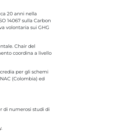
rca 20 anni nella
 ISO 14067 sulla Carbon
iva volontaria sui GHG
ntale. Chair del
nto coordina a livello
credia per gli schemi
, ONAC (Colombia) ed
r di numerosi studi di
y
.