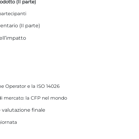
dotto (II parte)
partecipanti
ventario (II parte)
ell’impatto
 Operator e la ISO 14026
 di mercato: la CFP nel mondo
e valutazione finale
giornata