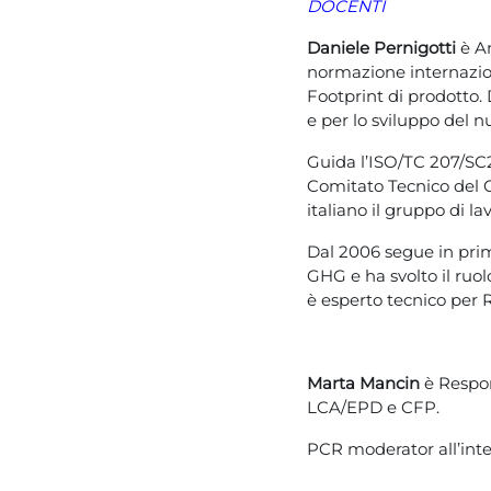
DOCENTI
Daniele Pernigotti
è A
normazione internazion
Footprint di prodotto.
e per lo sviluppo del 
Guida l’ISO/TC 207/SC2
Comitato Tecnico del 
italiano il gruppo di la
Dal 2006 segue in prim
GHG e ha svolto il ruo
è esperto tecnico per 
Marta Mancin
è Respon
LCA/EPD e CFP.
PCR moderator all’inte