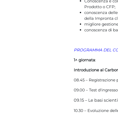
Conoscenza e com
Prodotto o CFP;
conoscenza delle
della Impronta cl
migliore gestione 
conoscenza di b
PROGRAMMA DEL C
1^ giornata
:
Introduzione al Car
08.45 – Registrazione 
09.00 – Test d'ingresso
09.15 –
Le basi scient
10.30 – Evoluzione dell