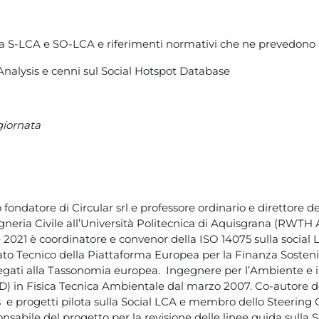
la S-LCA e SO-LCA e riferimenti normativi che ne prevedono l’
 Analysis e cenni sul Social Hotspot Database
giornata
 fondatore di Circular srl e professore ordinario e direttore del
egneria Civile all’Università Politecnica di Aquisgrana (RWTH
 2021 è coordinatore e convenor della ISO 14075 sulla social
o Tecnico della Piattaforma Europea per la Finanza Sostenibi
legati alla Tassonomia europea. Ingegnere per l’Ambiente e il
) in Fisica Tecnica Ambientale dal marzo 2007. Co-autore de
e progetti pilota sulla Social LCA e membro dello Steering 
nsabile del progetto per la revisione delle linee guida sulla S