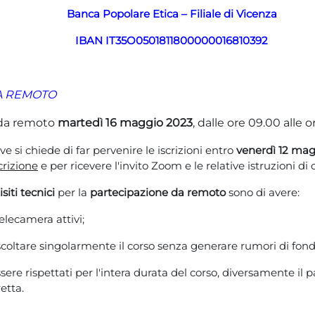
Banca Popolare Etica – Filiale di Vicenza
IBAN
IT35O0501811800000016810392
A REMOTO
o da remoto
martedì 16 maggio 2023
, dalle ore 09.00 alle o
e si chiede di far pervenire le iscrizioni entro
venerdì 12 mag
crizione
e per ricevere l'invito Zoom e le relative istruzioni d
siti tecnici
per la
partecipazione da remoto
sono di avere:
elecamera attivi;
ascoltare singolarmente il corso senza generare rumori di fond
ssere rispettati per l'intera durata del corso, diversamente il 
etta.