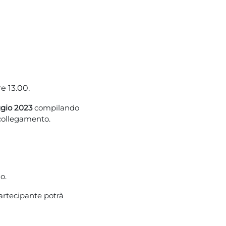
re 13.00.
gio 2023
compilando
i collegamento.
o.
partecipante potrà