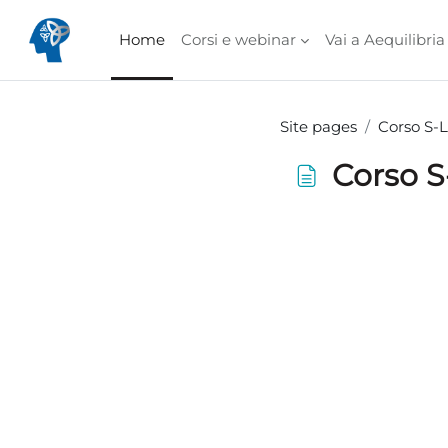
Skip to main content
Home
Corsi e webinar
Vai a Aequilibria
Site pages
Corso S-
Corso S
Completion require