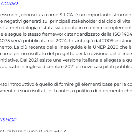
L CORSO
ssessment, conosciuta come S-LCA, è un importante strument
 e negativi generati sui principali stakeholder dal ciclo di vita
. La metodologia è stata sviluppata in maniera complementar
 e segue lo stesso framework standardizzato dalla ISO 140
 14075 verrà pubblicata nel 2024. Intanto già dal 2009 esiston
imento. La più recente delle linee guida è la UNEP 2020 che è
ome primo risultato del progetto per la revisione delle line
nitiative. Dal 2021 esiste una versione italiana e allegata a q
bblicate in inglese dicembre 2021 e i nove casi piloti pubblic
orso introduttivo è quello di fornire gli elementi base per la
ment e i suoi risultati, e il contesto politico di riferimento che
RKSHOP
nti di base di uno studio S-LCA.