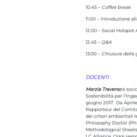
10.45 –
Coffee break
11.00
–
Introduzione al
12.00 – Social Hotspot
12.45
– Q&A
13.00
– Chiusura della 
DOCENTI
Marzia Traverso
è socio
Sostenibilità per l’Ing
giugno 2017. Da Aprile
Rapporteur del Comitat
dei criteri ambientali 
Philosophy Doctor (PhD
Methodological Sheets 
LC Alliance. Oggi respo