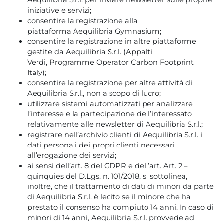
Aequilibria S.r.l. per inviare newsletter sulle proprie
iniziative e servizi;
consentire la registrazione alla
piattaforma Aequilibria Gymnasium;
consentire la registrazione in altre piattaforme
gestite da Aequilibria S.r.l. (Appalti
Verdi, Programme Operator Carbon Footprint
Italy);
consentire la registrazione per altre attività di
Aequilibria S.r.l., non a scopo di lucro;
utilizzare sistemi automatizzati per analizzare
l’interesse e la partecipazione dell’interessato
relativamente alle newsletter di Aequilibria S.r.l.;
registrare nell’archivio clienti di Aequilibria S.r.l. i
dati personali dei propri clienti necessari
all’erogazione dei servizi;
ai sensi dell’art. 8 del GDPR e dell’art. Art. 2 –
quinquies del D.Lgs. n. 101/2018, si sottolinea,
inoltre, che il trattamento di dati di minori da parte
di Aequilibria S.r.l. è lecito se il minore che ha
prestato il consenso ha compiuto 14 anni. In caso di
minori di 14 anni, Aequilibria S.r.l. provvede ad