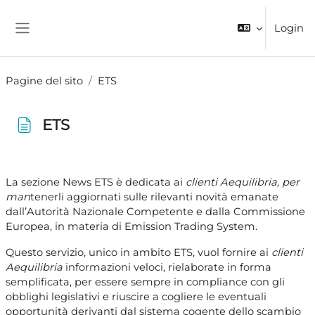
Vai al contenuto principale
Login
Pannello laterale
Pagine del sito
ETS
ETS
Aggregazione dei criteri
La sezione News ETS è dedicata ai
clienti Aequilibria, per
man
tenerli aggiornati sulle rilevanti novità emanate
dall’Autorità Nazionale Competente e dalla Commissione
Europea, in materia di Emission Trading System.
Questo servizio, unico in ambito ETS, vuol fornire ai
clienti
Aequilibria
informazioni veloci, rielaborate in forma
semplificata, per essere sempre in compliance con gli
obblighi legislativi e riuscire a cogliere le eventuali
opportunità derivanti dal sistema cogente dello scambio