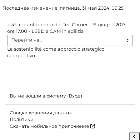
Последнее изменение: пятница, 31 мая 2024, 09:25
← 4° appuntamento del Tea Corner - 19 giugno 2017 
ore 17.00 - LEED e CAM in edilizia
Перейти на...
La sostenibilità come approccio strategico 
competitivo →
Вы не вошли в систему (
Вход
)
Сводка хранения данных
Политики
Скачать мобильное приложение
Отк