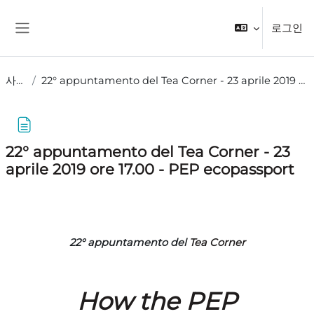
메인 콘텐츠로 건너뛰기
로그인
측면 패널
사이트
22° appuntamento del Tea Corner - 23 aprile 2019 ore 17.00 - PEP ecopassport
22° appuntamento del Tea Corner - 23
aprile 2019 ore 17.00 - PEP ecopassport
완료 조건
22° appuntamento del
Tea Corner
How the PEP