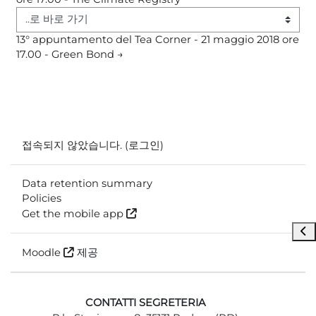
..로 바로 가기
13° appuntamento del Tea Corner - 21 maggio 2018 ore 
17.00 - Green Bond →
접속되지 않았습니다. (
로그인
)
Data retention summary
Policies
Get the mobile app
블록
Moodle
제공
CONTATTI SEGRETERIA