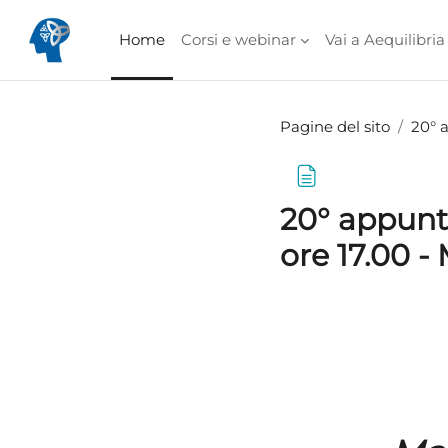
Vai al contenuto principale
Home
Corsi e webinar
Vai a Aequilibria
Pagine del sito
20° 
20° appunt
ore 17.00 -
Aggregazione dei cri