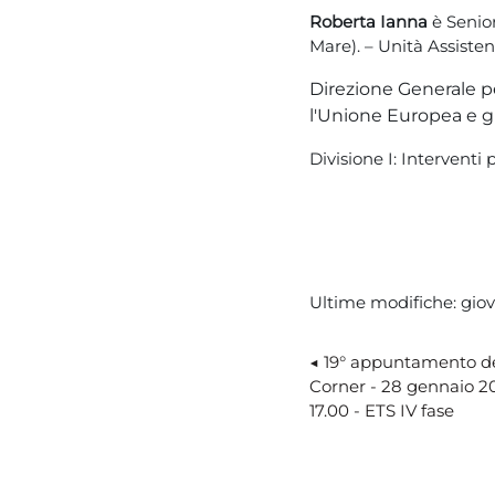
Roberta Ianna
è Senio
Mare). – Unità Assiste
Direzione Generale pe
l'Unione Europea e gl
Divisione I: Interventi 
Ultime modifiche: giov
◀︎ 19° appuntamento de
Corner - 28 gennaio 20
17.00 - ETS IV fase