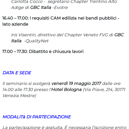
C
arlotta Cocco - segretario
Chapter Trentino Alto
Adige di
GBC Italia
-Evotre
16.40 – 17.00: I requisiti CAM edilizia nei bandi pubblici -
lato aziende
Iris Visentin, direttivo del Chapter Veneto FVG
di
GBC
Italia
-QualityNet
17.00 – 17.30: Dibattito e chiusura lavori
DATA E SEDE
Il seminario si svolgerà
venerdì 19 maggio 2017
dalle ore
14.00 alle 17.30 presso
l'
Hotel Bologna
(Via Piave, 214, 30171
Venezia Mestre)
MODALITà DI PARTECIPAZIONE
La partecipazione è gratuita. É necessaria l’iscrizione entro