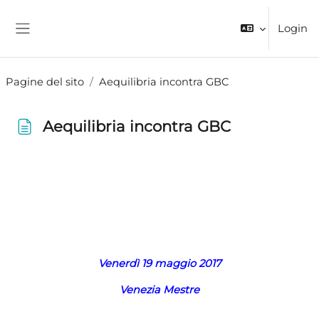
Vai al contenuto principale
Login
Pannello laterale
Pagine del sito
Aequilibria incontra GBC
Aequilibria incontra GBC
Aggregazione dei criteri
Venerdì 19 maggio 2017
Venezia Mestre