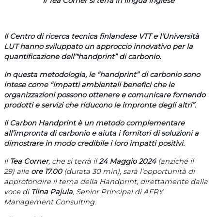
Il
Tea Corner
si terrà in lingua inglese
Il Centro di ricerca tecnica finlandese VTT e l'Università
LUT hanno sviluppato un approccio innovativo per la
quantificazione dell’"handprint” di carbonio.
In questa metodologia, le “handprint” di carbonio sono
intese come “impatti ambientali benefici che le
organizzazioni possono ottenere e comunicare fornendo
prodotti e servizi che riducono le impronte degli altri”.
Il Carbon Handprint è un metodo complementare
all’impronta di carbonio e aiuta i fornitori di soluzioni a
dimostrare in modo credibile i loro impatti positivi.
Il
Tea Corner
, che si terrà il
24 Maggio 2024
(anziché il
29) alle
ore 17.00
(durata 30 min)
,
sarà l’opportunità di
approfondire il tema della Handprint, direttamente dalla
voce di
Tiina Pajula
, Senior Principal di AFRY
Management Consulting.