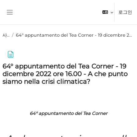
메인 콘텐츠로 건너뛰기
로그인
측면 패널
사이트
64° appuntamento del Tea Corner - 19 dicembre 2022 ore 16.00 - A che punto siamo nella crisi climatica?
64° appuntamento del Tea Corner - 19
dicembre 2022 ore 16.00 - A che punto
siamo nella crisi climatica?
완료 조건
64° appuntamento del
Tea Corner