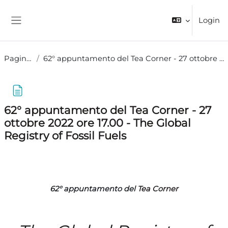
Vai al contenuto principale
Login
Pannello laterale
Pagine del sito
62° appuntamento del Tea Corner - 27 ottobre 2022 ore 17.00 - The Global Registry of Fossil Fuels
62° appuntamento del Tea Corner - 27
ottobre 2022 ore 17.00 - The Global
Registry of Fossil Fuels
Aggregazione dei criteri
62° appuntamento del
Tea Corner