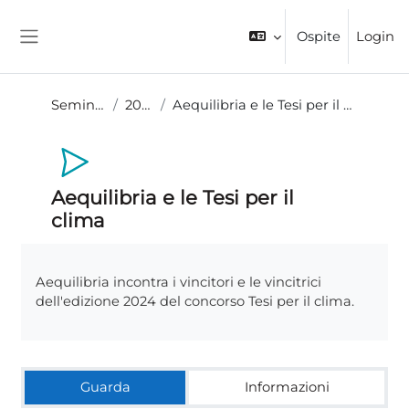
Vai al contenuto principale
Ospite
Login
Pannello laterale
Seminari
2024
Aequilibria e le Tesi per il clima
Aequilibria e le Tesi per il
clima
Aggregazione dei criteri
Aequilibria incontra i vincitori e le vincitrici
dell'edizione 2024 del concorso Tesi per il clima.
Guarda
Informazioni