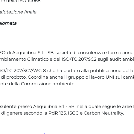
ne della ISO 14068
valutazione finale
giornata
EO di Aequilibria Srl - SB, società di consulenza e formazion
mbiamento Climatico e del ISO/TC 207/SC2 sugli audit ambie
’ISO/TC 207/SC7/WG 8 che ha portato alla pubblicazione dell
 di prodotto. Coordina anche il gruppo di lavoro UNI sul ca
dente della Commissione ambiente.
ulente presso Aequilibria Srl - SB, nella quale segue le aree B
à di genere secondo la PdR 125, ISCC e Carbon Neutrality.