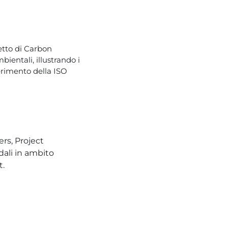
etto di Carbon
mbientali, illustrando i
erimento della ISO
rs, Project
dali in ambito
t.