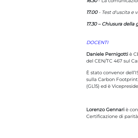
16.30
- La comunicazio
17.00
-
Test d'uscita e 
17.30 – Chiusura della 
DOCENTI
Daniele Pernigotti
è C
del CEN/TC 467 sul Ca
È stato convenor dell
sulla Carbon Footprint
(GL15) ed è Vicepresi
Lorenzo Gennari
è cons
Certificazione di parit