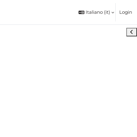
Italiano ‎(it)‎
Login
Apri