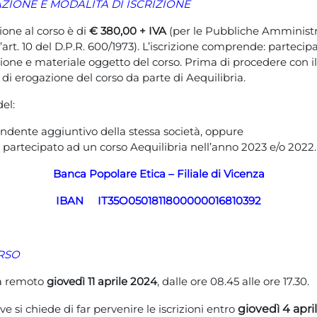
ZIONE E MODALITÀ DI ISCRIZIONE
ione al corso è di
€ 380,00 + IVA
(per le Pubbliche Amministr
’art. 10 del D.P.R. 600/1973). L’iscrizione comprende: partecipa
zione e materiale oggetto del corso. Prima di procedere con 
di erogazione del corso da parte di Aequilibria.
el:
ndente aggiuntivo della stessa società, oppure
 partecipato ad un corso Aequilibria nell’anno 2023 e/o 2022.
Banca Popolare Etica – Filiale di Vicenza
IBAN
IT35O0501811800000016810392
RSO
da remoto
giovedì 11 aprile 2024
, dalle ore 08.45 alle ore 17.30.
e si chiede di far pervenire le iscrizioni entro
giovedì 4 apri