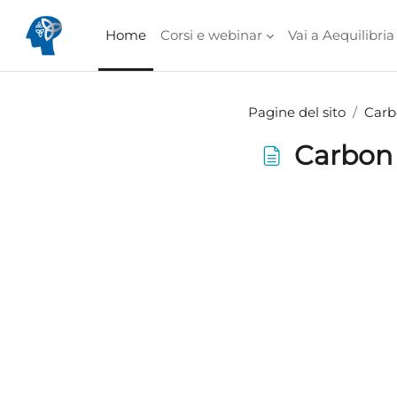
Vai al contenuto principale
Home
Corsi e webinar
Vai a Aequilibria
Pagine del sito
Carbo
Carbon N
Aggregazione dei cri