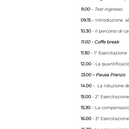
9.00
– Test ingresso
09.15
– Introduzione al
10.30
- Il percorso di 
11.00 - Coffe break
11.30
– 1° Esercitazione
12.00
- La quantificazi
13.00 – Pausa Pranzo
14.00
– La riduzione de
15.00
- 2° Esercitazione
15.30
–
La compensazio
16.00
- 3° Esercitazione