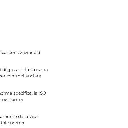
 decarbonizzazione di
 di gas ad effetto serra
 per controbilanciare
orma specifica, la ISO
 come norma
ttamente dalla viva
e tale norma.