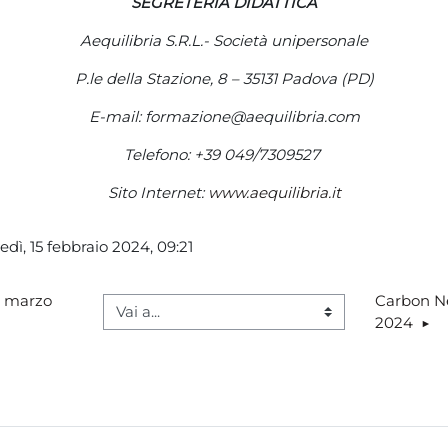
SEGRETERIA DIDATTICA
A
equilibria
S.R.L.- Società unipersonale
P.le della Stazione, 8 – 35131 Padova (PD)
E-mail:
formazione@aequilibria.com
Telefono: +39 049/7309527
Sito Internet:
www.aequilibria.it
dì, 15 febbraio 2024, 09:21
7 marzo 
Carbon Neu
Vai a...
2024  ▶︎