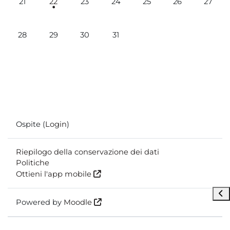
21
22
23
24
25
26
27
Nessun evento, lunedì 28 luglio
Nessun evento, martedì 29 luglio
Nessun evento, mercoledì 30 luglio
Nessun evento, giovedì 31 luglio
28
29
30
31
Ospite (
Login
)
Riepilogo della conservazione dei dati
Politiche
Ottieni l'app mobile
Apr
Powered by
Moodle