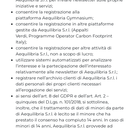
Aequilibria S.r.l. per inviare newsletter sulle proprie
iniziative e servizi;
consentire la registrazione alla
piattaforma Aequilibria Gymnasium;
consentire la registrazione in altre piattaforme
gestite da Aequilibria S.r.l. (Appalti
Verdi, Programme Operator Carbon Footprint
Italy);
consentire la registrazione per altre attività di
Aequilibria S.r.l., non a scopo di lucro;
utilizzare sistemi automatizzati per analizzare
l’interesse e la partecipazione dell’interessato
relativamente alle newsletter di Aequilibria S.r.l.;
registrare nell’archivio clienti di Aequilibria S.r.l. i
dati personali dei propri clienti necessari
all’erogazione dei servizi;
ai sensi dell’art. 8 del GDPR e dell’art. Art. 2 –
quinquies del D.Lgs. n. 101/2018, si sottolinea,
inoltre, che il trattamento di dati di minori da parte
di Aequilibria S.r.l. è lecito se il minore che ha
prestato il consenso ha compiuto 14 anni. In caso di
minori di 14 anni, Aequilibria S.r.l. provvede ad