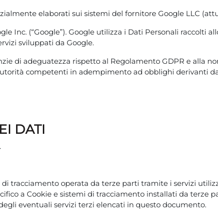
arzialmente elaborati sui sistemi del fornitore Google LLC (at
le Inc. (“Google”). Google utilizza i Dati Personali raccolti al
ervizi sviluppati da Google.
anzie di adeguatezza rispetto al Regolamento GDPR e alla norma
e autorità competenti in adempimento ad obblighi derivanti d
I DATI
.
 di tracciamento operata da terze parti tramite i servizi utili
ifico a Cookie e sistemi di tracciamento installati da terze p
 degli eventuali servizi terzi elencati in questo documento.