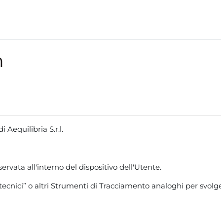
m
i Aequilibria S.r.l.
ervata all'interno del dispositivo dell'Utente.
nici” o altri Strumenti di Tracciamento analoghi per svolger