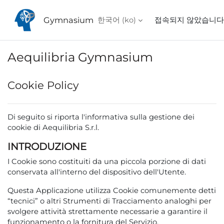
메인 콘텐츠로 건너뛰기
Gymnasium
한국어 ‎(ko)‎
접속되지 않았습니다
Aequilibria Gymnasium
Cookie Policy
Di seguito
si riporta l'informativa sulla gestione dei
cookie di Aequilibria S.r.l.
INTRODUZIONE
I Cookie sono costituiti da una piccola porzione di dati
conservata all'interno del dispositivo dell'Utente.
Questa Applicazione utilizza Cookie comunemente detti
“tecnici” o altri Strumenti di Tracciamento analoghi per
svolgere attività strettamente necessarie a garantire il
funzionamento o la fornitura del Servizio.