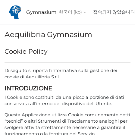
메인 콘텐츠로 건너뛰기
Gymnasium
한국어 ‎(ko)‎
접속되지 않았습니다
Aequilibria Gymnasium
Cookie Policy
Di seguito
si riporta l'informativa sulla gestione dei
cookie di Aequilibria S.r.l.
INTRODUZIONE
I Cookie sono costituiti da una piccola porzione di dati
conservata all'interno del dispositivo dell'Utente.
Questa Applicazione utilizza Cookie comunemente detti
“tecnici” o altri Strumenti di Tracciamento analoghi per
svolgere attività strettamente necessarie a garantire il
funzionamento o la fornitura del Servizio.