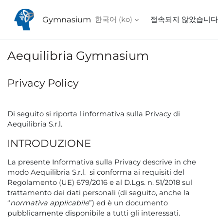
메인 콘텐츠로 건너뛰기
Gymnasium
한국어 ‎(ko)‎
접속되지 않았습니다
Aequilibria Gymnasium
Privacy Policy
Di seguito si riporta l'informativa sulla Privacy di
Aequilibria S.r.l.
INTRODUZIONE
La presente Informativa sulla Privacy descrive in che
modo Aequilibria S.r.l. si conforma ai requisiti del
Regolamento (UE) 679/2016 e al D.Lgs. n. 51/2018 sul
trattamento dei dati personali (di seguito, anche la
“
normativa applicabile
”) ed è un documento
pubblicamente disponibile a tutti gli interessati.