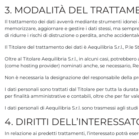
3. MODALITÀ DEL TRATTAM
Il trattamento dei dati avverrà mediante strumenti idonei a
memorizzare, aggiornare e gestire i dati stessi, ma sempre s
di ridurre i rischi di distruzione o perdita, anche accidenta
Il Titolare del trattamento dei dati è Aequilibria S.r.l., P.le
Oltre al Titolare Aequilibria S.r.l., in alcuni casi, potrebbe
(come hosting provider) nominati anche, se necessario, Res
Non è necessaria la designazione del responsabile della pr
I dati personali sono trattati dal Titolare per tutta la du
per finalità amministrative e contabili, oltre che per far vale
I dati personali di Aequilibria S.r.l. sono trasmessi agli s
4. DIRITTI DELL’INTERESSAT
In relazione ai predetti trattamenti, l’interessato potrà eserci