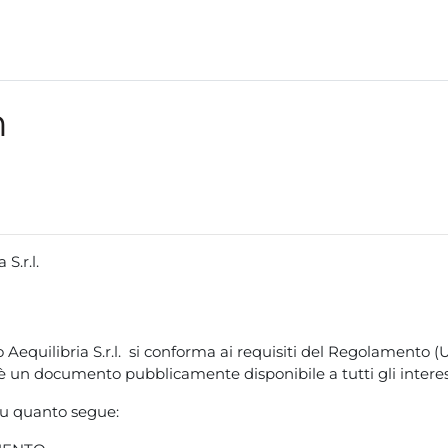
m
S.r.l.
equilibria S.r.l. si conforma ai requisiti del Regolamento (UE
 è un documento pubblicamente disponibile a tutti gli interes
su quanto segue: