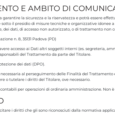
ENTO E AMBITO DI COMUNICA
 garantire la sicurezza e la riservatezza e potrà essere effet
otto il presidio di misure tecniche e organizzative idonee a g
le, dei dati, di accesso non autorizzato, o di trattamento non c
 Stazione n. 8, 35131 Padova (PD)
ro avere accesso ai Dati altri soggetti interni (es. segreteria, 
ponsabili del Trattamento da parte del Titolare.
otezione dei dati (DPO).
rata necessaria al perseguimento delle Finalità del Trattament
re o tutelare i diritti del Titolare, ove necessario.
tudi contabili per operazioni di ordinaria amministrazione. Non
O
tare i diritti che gli sono riconosciuti dalla normativa applicabi