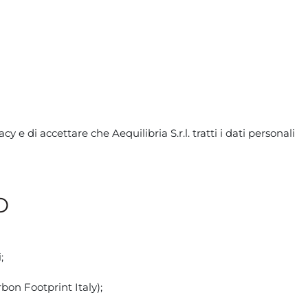
 e di accettare che Aequilibria S.r.l. tratti i dati personali
O
;
bon Footprint Italy);