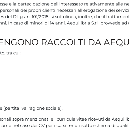
sse e la partecipazione dell’interessato relativamente alle news
ti personali dei propri clienti necessari all’erogazione dei servizi
s del D.Lgs. n. 101/2018, si sottolinea, inoltre, che il trattament
. In caso di minori di 14 anni, Aequilibria S.r.l. provvede ad 
VENGONO RACCOLTI DA AEQUIL
o, tra cui:
(partita iva, ragione sociale).
nali sopra menzionati e i curricula vitae ricevuti da Aequilibr
ome nel caso dei CV per i corsi tenuti sotto schema di quali